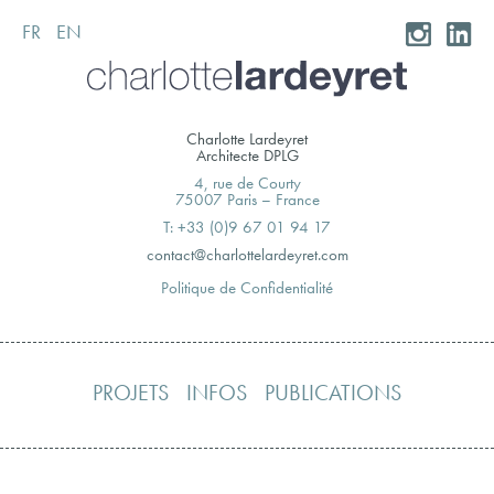
FR
EN
Skip
to
content
Charlotte Lardeyret
Architecte DPLG
4, rue de Courty
75007 Paris – France
T: +33 (0)9 67 01 94 17
moc.teryedralettolrahc@tcatnoc
Politique de Confidentialité
PROJETS
INFOS
PUBLICATIONS