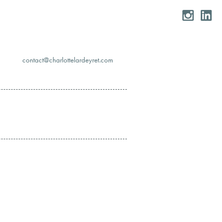
moc.teryedralettolrahc@tcatnoc