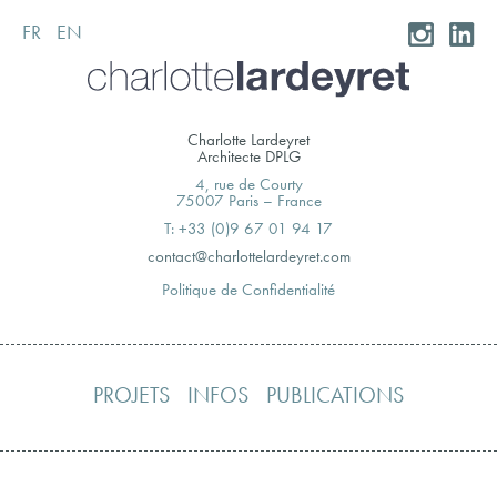
FR
EN
Skip
to
content
Charlotte Lardeyret
Architecte DPLG
4, rue de Courty
75007 Paris – France
T: +33 (0)9 67 01 94 17
moc.teryedralettolrahc@tcatnoc
Politique de Confidentialité
PROJETS
INFOS
PUBLICATIONS