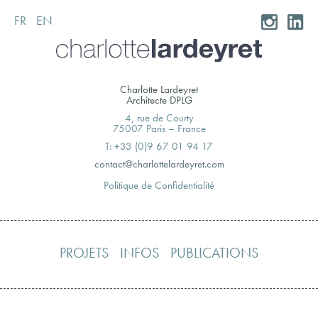
FR
EN
Skip
to
content
Charlotte Lardeyret
Architecte DPLG
4, rue de Courty
75007 Paris – France
T: +33 (0)9 67 01 94 17
moc.teryedralettolrahc@tcatnoc
Politique de Confidentialité
PROJETS
INFOS
PUBLICATIONS