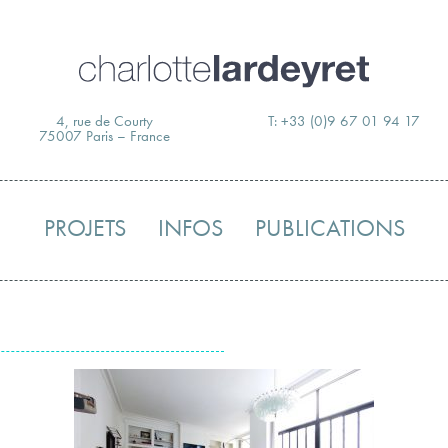
Skip
to
content
4, rue de Courty
T: +33 (0)9 67 01 94 17
75007 Paris – France
PROJETS
INFOS
PUBLICATIONS