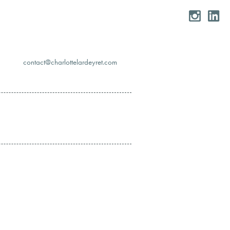
moc.teryedralettolrahc@tcatnoc