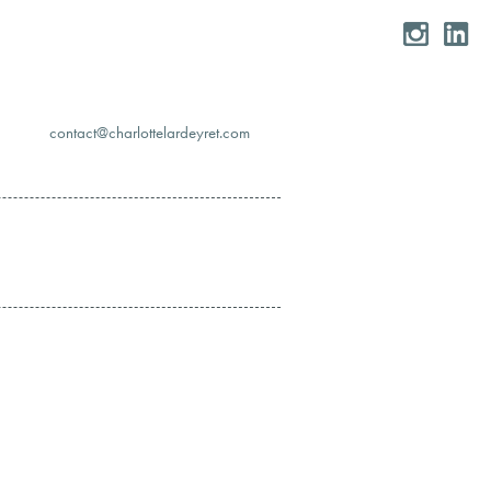
moc.teryedralettolrahc@tcatnoc