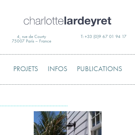
Skip
to
content
4, rue de Courty
T: +33 (0)9 67 01 94 17
75007 Paris – France
PROJETS
INFOS
PUBLICATIONS