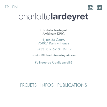
FR
EN
Skip
to
content
Charlotte Lardeyret
Architecte DPLG
4, rue de Courty
75007 Paris – France
T: +33 (0)9 67 01 94 17
moc.teryedralettolrahc@tcatnoc
Politique de Confidentialité
PROJETS
INFOS
PUBLICATIONS