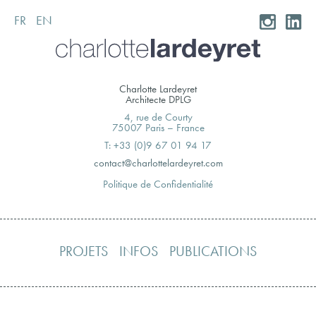
FR
EN
Skip
to
content
Charlotte Lardeyret
Architecte DPLG
4, rue de Courty
75007 Paris – France
T: +33 (0)9 67 01 94 17
moc.teryedralettolrahc@tcatnoc
Politique de Confidentialité
PROJETS
INFOS
PUBLICATIONS