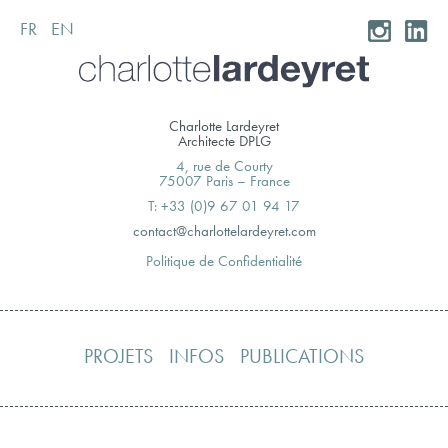
FR
EN
Skip
to
content
Charlotte Lardeyret
Architecte DPLG
4, rue de Courty
75007 Paris – France
T: +33 (0)9 67 01 94 17
moc.teryedralettolrahc@tcatnoc
Politique de Confidentialité
PROJETS
INFOS
PUBLICATIONS