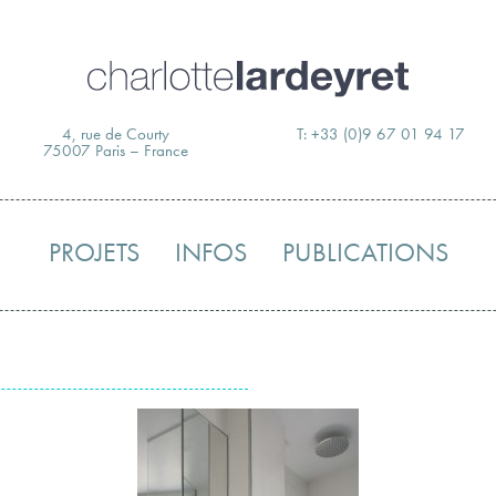
Skip
to
content
4, rue de Courty
T: +33 (0)9 67 01 94 17
75007 Paris – France
PROJETS
INFOS
PUBLICATIONS