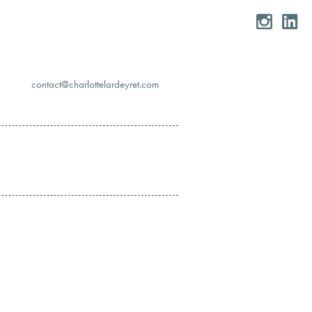
moc.teryedralettolrahc@tcatnoc