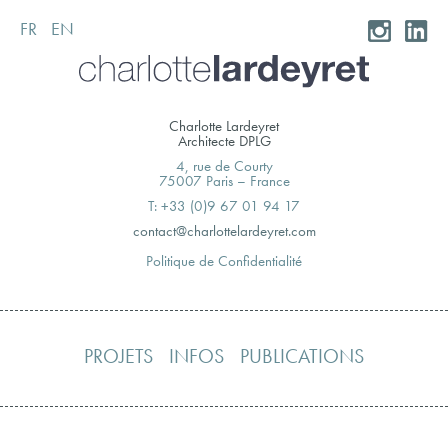
FR
EN
Skip
to
content
Charlotte Lardeyret
Architecte DPLG
4, rue de Courty
75007 Paris – France
T: +33 (0)9 67 01 94 17
moc.teryedralettolrahc@tcatnoc
Politique de Confidentialité
PROJETS
INFOS
PUBLICATIONS