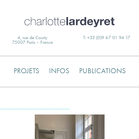
Skip
to
content
4, rue de Courty
T: +33 (0)9 67 01 94 17
75007 Paris – France
PROJETS
INFOS
PUBLICATIONS