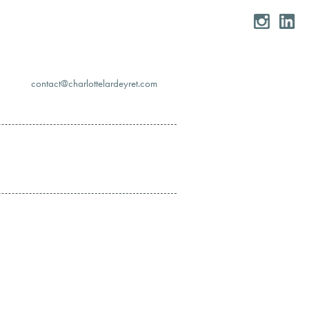
moc.teryedralettolrahc@tcatnoc