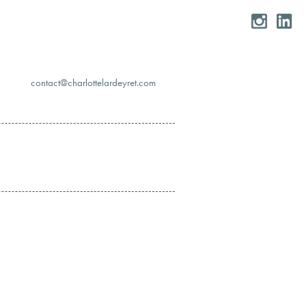
moc.teryedralettolrahc@tcatnoc