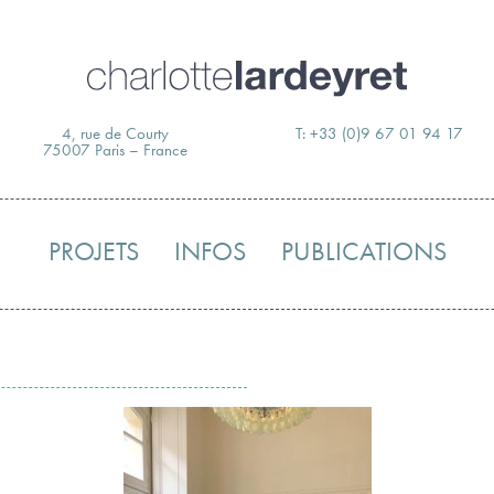
Skip
to
content
4, rue de Courty
T: +33 (0)9 67 01 94 17
75007 Paris – France
PROJETS
INFOS
PUBLICATIONS