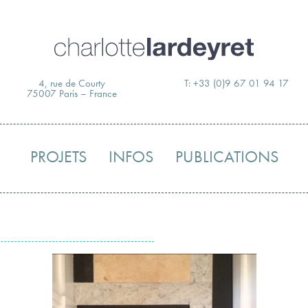
Skip
to
content
4, rue de Courty
T: +33 (0)9 67 01 94 17
75007 Paris – France
PROJETS
INFOS
PUBLICATIONS