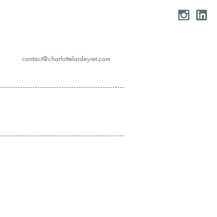
moc.teryedralettolrahc@tcatnoc