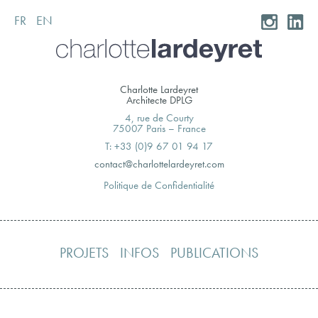
FR
EN
Skip
to
content
Charlotte Lardeyret
Architecte DPLG
4, rue de Courty
75007 Paris – France
T: +33 (0)9 67 01 94 17
moc.teryedralettolrahc@tcatnoc
Politique de Confidentialité
PROJETS
INFOS
PUBLICATIONS