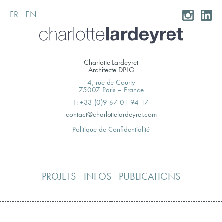
FR
EN
Skip
to
content
Charlotte Lardeyret
Architecte DPLG
4, rue de Courty
75007 Paris – France
T: +33 (0)9 67 01 94 17
moc.teryedralettolrahc@tcatnoc
Politique de Confidentialité
PROJETS
INFOS
PUBLICATIONS