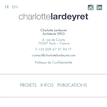
FR
EN
Skip
to
content
Charlotte Lardeyret
Architecte DPLG
4, rue de Courty
75007 Paris – France
T: +33 (0)9 67 01 94 17
moc.teryedralettolrahc@tcatnoc
Politique de Confidentialité
PROJETS
INFOS
PUBLICATIONS