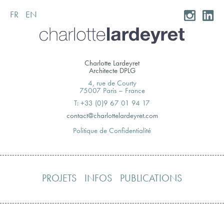
FR
EN
Skip
to
content
Charlotte Lardeyret
Architecte DPLG
4, rue de Courty
75007 Paris – France
T: +33 (0)9 67 01 94 17
moc.teryedralettolrahc@tcatnoc
Politique de Confidentialité
PROJETS
INFOS
PUBLICATIONS