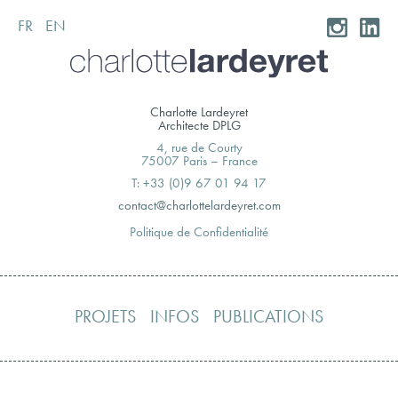
FR
EN
Skip
to
content
Charlotte Lardeyret
Architecte DPLG
4, rue de Courty
75007 Paris – France
T: +33 (0)9 67 01 94 17
moc.teryedralettolrahc@tcatnoc
Politique de Confidentialité
PROJETS
INFOS
PUBLICATIONS