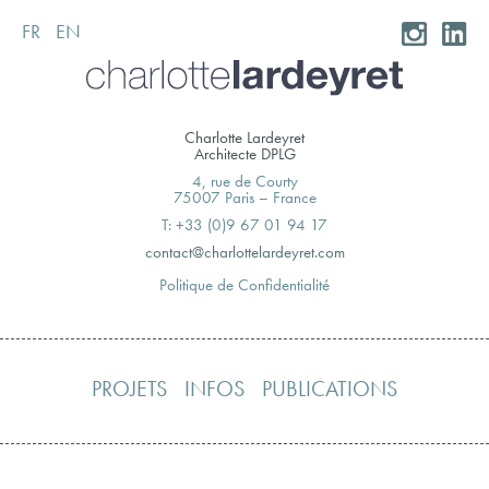
FR
EN
Skip
to
content
Charlotte Lardeyret
Architecte DPLG
4, rue de Courty
75007 Paris – France
T: +33 (0)9 67 01 94 17
moc.teryedralettolrahc@tcatnoc
Politique de Confidentialité
PROJETS
INFOS
PUBLICATIONS