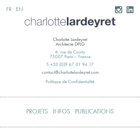
FR
EN
Skip
to
content
Charlotte Lardeyret
Architecte DPLG
4, rue de Courty
75007 Paris – France
T: +33 (0)9 67 01 94 17
moc.teryedralettolrahc@tcatnoc
Politique de Confidentialité
PROJETS
INFOS
PUBLICATIONS