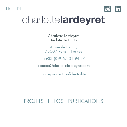
FR
EN
Skip
to
content
Charlotte Lardeyret
Architecte DPLG
4, rue de Courty
75007 Paris – France
T: +33 (0)9 67 01 94 17
moc.teryedralettolrahc@tcatnoc
Politique de Confidentialité
PROJETS
INFOS
PUBLICATIONS