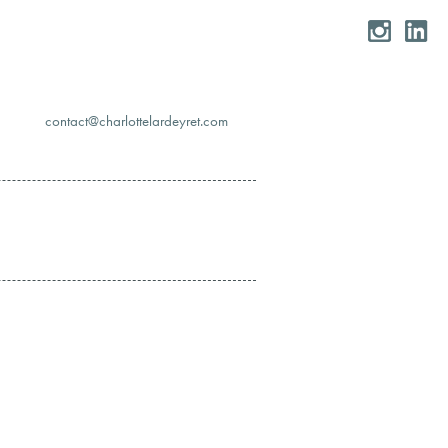
moc.teryedralettolrahc@tcatnoc