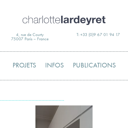
Skip
to
content
4, rue de Courty
T: +33 (0)9 67 01 94 17
75007 Paris – France
PROJETS
INFOS
PUBLICATIONS