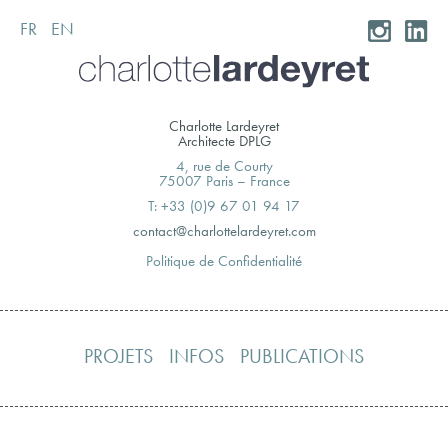
FR
EN
Skip
to
content
Charlotte Lardeyret
Architecte DPLG
4, rue de Courty
75007 Paris – France
T: +33 (0)9 67 01 94 17
moc.teryedralettolrahc@tcatnoc
Politique de Confidentialité
PROJETS
INFOS
PUBLICATIONS