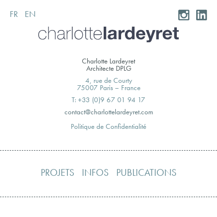
FR
EN
Skip
to
content
Charlotte Lardeyret
Architecte DPLG
4, rue de Courty
75007 Paris – France
T: +33 (0)9 67 01 94 17
moc.teryedralettolrahc@tcatnoc
Politique de Confidentialité
PROJETS
INFOS
PUBLICATIONS