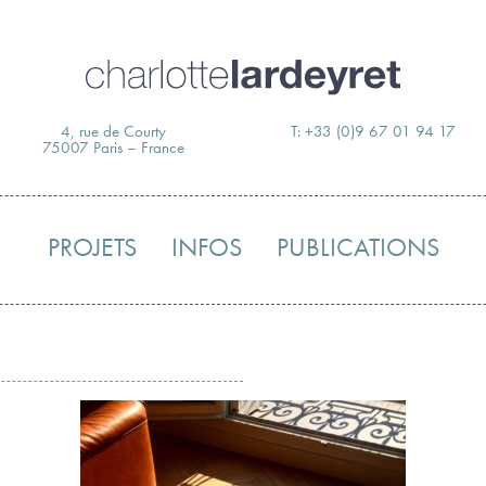
Skip
to
content
4, rue de Courty
T: +33 (0)9 67 01 94 17
75007 Paris – France
PROJETS
INFOS
PUBLICATIONS