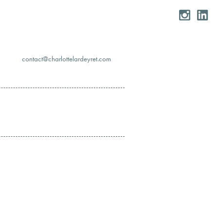
moc.teryedralettolrahc@tcatnoc