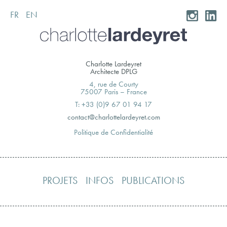
FR
EN
Skip
to
content
Charlotte Lardeyret
Architecte DPLG
4, rue de Courty
75007 Paris – France
T: +33 (0)9 67 01 94 17
moc.teryedralettolrahc@tcatnoc
Politique de Confidentialité
PROJETS
INFOS
PUBLICATIONS