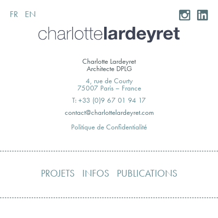
FR
EN
Skip
to
content
Charlotte Lardeyret
Architecte DPLG
4, rue de Courty
75007 Paris – France
T: +33 (0)9 67 01 94 17
moc.teryedralettolrahc@tcatnoc
Politique de Confidentialité
PROJETS
INFOS
PUBLICATIONS