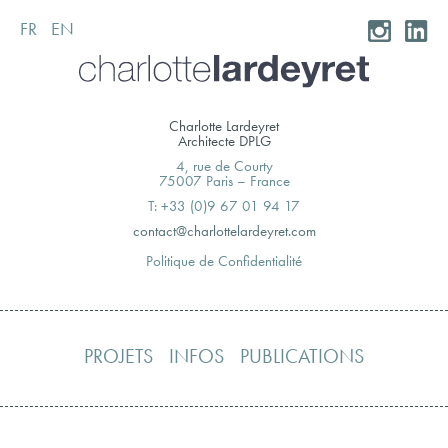
FR
EN
Skip
to
content
Charlotte Lardeyret
Architecte DPLG
4, rue de Courty
75007 Paris – France
T: +33 (0)9 67 01 94 17
moc.teryedralettolrahc@tcatnoc
Politique de Confidentialité
PROJETS
INFOS
PUBLICATIONS