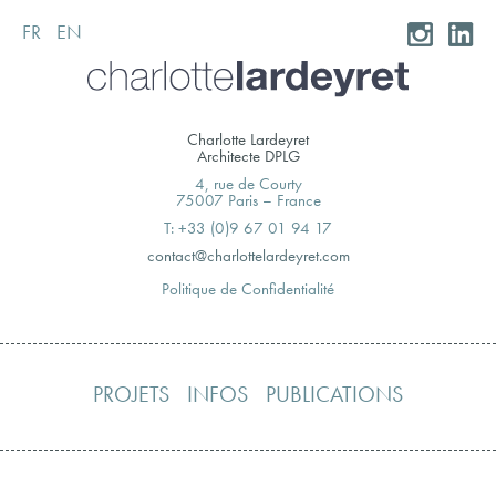
FR
EN
Skip
to
content
Charlotte Lardeyret
Architecte DPLG
4, rue de Courty
75007 Paris – France
T: +33 (0)9 67 01 94 17
moc.teryedralettolrahc@tcatnoc
Politique de Confidentialité
PROJETS
INFOS
PUBLICATIONS