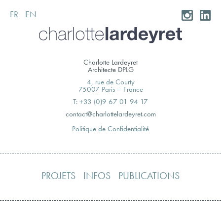
FR
EN
Skip
to
content
Charlotte Lardeyret
Architecte DPLG
4, rue de Courty
75007 Paris – France
T: +33 (0)9 67 01 94 17
moc.teryedralettolrahc@tcatnoc
Politique de Confidentialité
PROJETS
INFOS
PUBLICATIONS