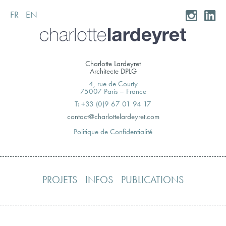
FR
EN
Skip
to
content
Charlotte Lardeyret
Architecte DPLG
4, rue de Courty
75007 Paris – France
T: +33 (0)9 67 01 94 17
moc.teryedralettolrahc@tcatnoc
Politique de Confidentialité
PROJETS
INFOS
PUBLICATIONS