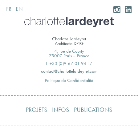
FR
EN
Skip
to
content
Charlotte Lardeyret
Architecte DPLG
4, rue de Courty
75007 Paris – France
T: +33 (0)9 67 01 94 17
moc.teryedralettolrahc@tcatnoc
Politique de Confidentialité
PROJETS
INFOS
PUBLICATIONS