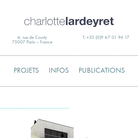
Skip
to
content
4, rue de Courty
T: +33 (0)9 67 01 94 17
75007 Paris – France
PROJETS
INFOS
PUBLICATIONS