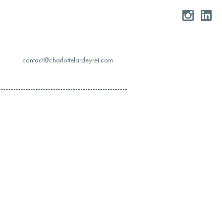
moc.teryedralettolrahc@tcatnoc