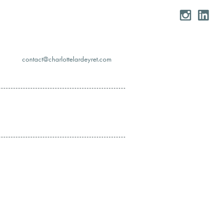
moc.teryedralettolrahc@tcatnoc