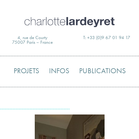
Skip
to
content
4, rue de Courty
T: +33 (0)9 67 01 94 17
75007 Paris – France
PROJETS
INFOS
PUBLICATIONS