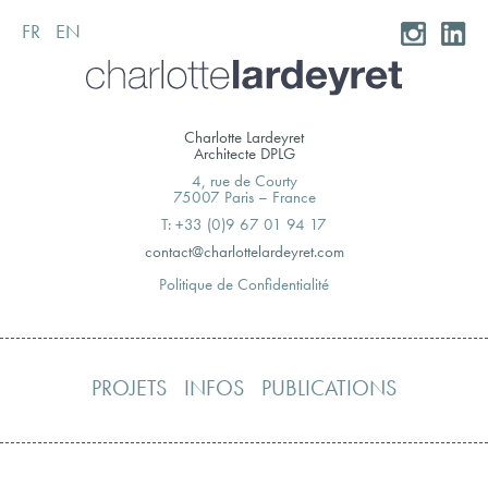
FR
EN
Skip
to
content
Charlotte Lardeyret
Architecte DPLG
4, rue de Courty
75007 Paris – France
T: +33 (0)9 67 01 94 17
moc.teryedralettolrahc@tcatnoc
Politique de Confidentialité
PROJETS
INFOS
PUBLICATIONS