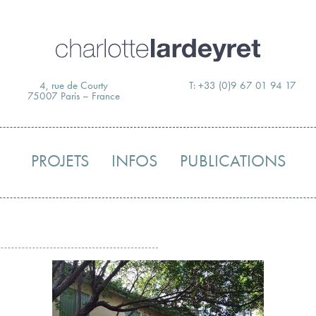
Skip
to
content
4, rue de Courty
T: +33 (0)9 67 01 94 17
75007 Paris – France
PROJETS
INFOS
PUBLICATIONS