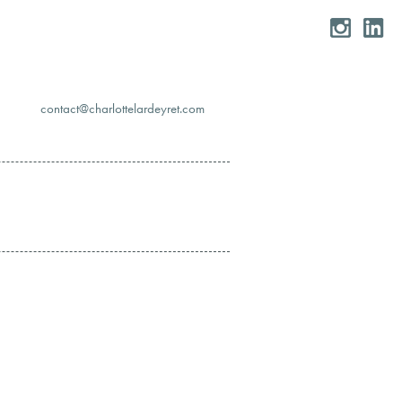
moc.teryedralettolrahc@tcatnoc