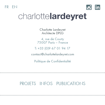
FR
EN
Skip
to
content
Charlotte Lardeyret
Architecte DPLG
4, rue de Courty
75007 Paris – France
T: +33 (0)9 67 01 94 17
moc.teryedralettolrahc@tcatnoc
Politique de Confidentialité
PROJETS
INFOS
PUBLICATIONS