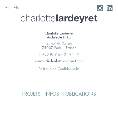
FR
EN
Skip
to
content
Charlotte Lardeyret
Architecte DPLG
4, rue de Courty
75007 Paris – France
T: +33 (0)9 67 01 94 17
moc.teryedralettolrahc@tcatnoc
Politique de Confidentialité
PROJETS
INFOS
PUBLICATIONS