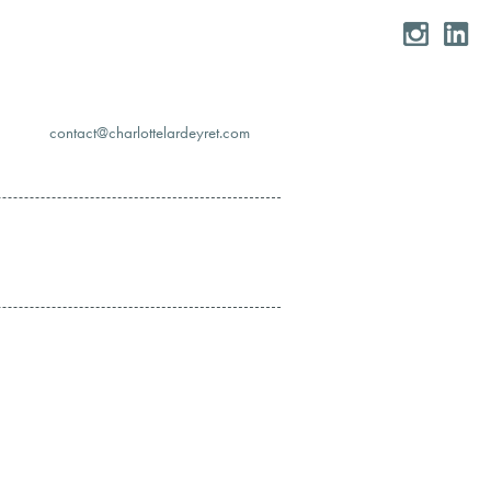
moc.teryedralettolrahc@tcatnoc