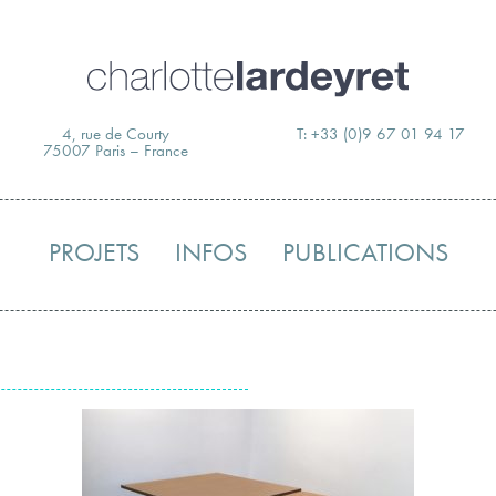
Skip
to
content
4, rue de Courty
T: +33 (0)9 67 01 94 17
75007 Paris – France
PROJETS
INFOS
PUBLICATIONS