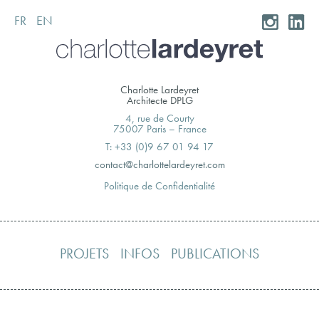
FR
EN
Skip
to
content
Charlotte Lardeyret
Architecte DPLG
4, rue de Courty
75007 Paris – France
T: +33 (0)9 67 01 94 17
moc.teryedralettolrahc@tcatnoc
Politique de Confidentialité
PROJETS
INFOS
PUBLICATIONS