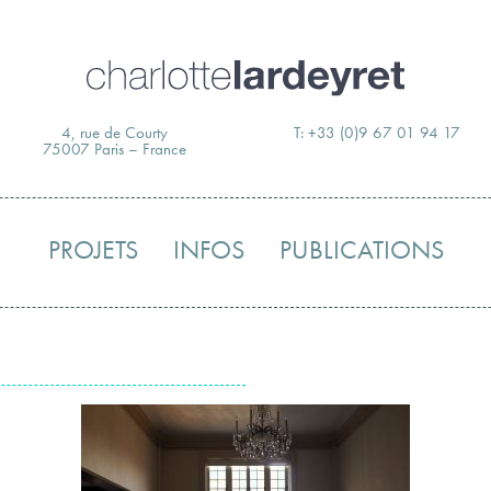
Skip
to
content
4, rue de Courty
T: +33 (0)9 67 01 94 17
75007 Paris – France
PROJETS
INFOS
PUBLICATIONS