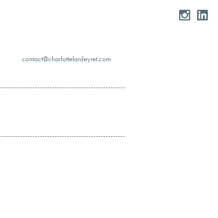
moc.teryedralettolrahc@tcatnoc