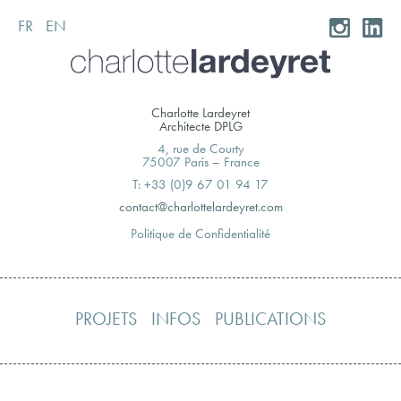
FR
EN
Skip
to
content
Charlotte Lardeyret
Architecte DPLG
4, rue de Courty
75007 Paris – France
T: +33 (0)9 67 01 94 17
moc.teryedralettolrahc@tcatnoc
Politique de Confidentialité
PROJETS
INFOS
PUBLICATIONS