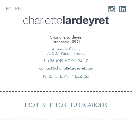
FR
EN
Skip
to
content
Charlotte Lardeyret
Architecte DPLG
4, rue de Courty
75007 Paris – France
T: +33 (0)9 67 01 94 17
moc.teryedralettolrahc@tcatnoc
Politique de Confidentialité
PROJETS
INFOS
PUBLICATIONS