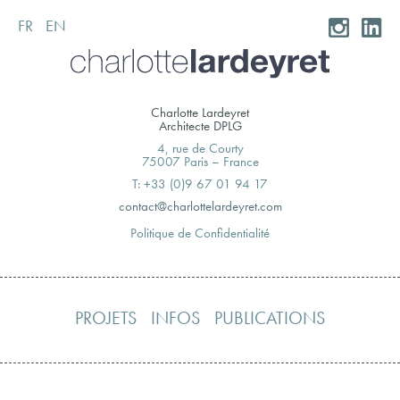
FR
EN
Skip
to
content
Charlotte Lardeyret
Architecte DPLG
4, rue de Courty
75007 Paris – France
T: +33 (0)9 67 01 94 17
moc.teryedralettolrahc@tcatnoc
Politique de Confidentialité
PROJETS
INFOS
PUBLICATIONS