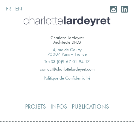
FR
EN
Skip
to
content
Charlotte Lardeyret
Architecte DPLG
4, rue de Courty
75007 Paris – France
T: +33 (0)9 67 01 94 17
moc.teryedralettolrahc@tcatnoc
Politique de Confidentialité
PROJETS
INFOS
PUBLICATIONS