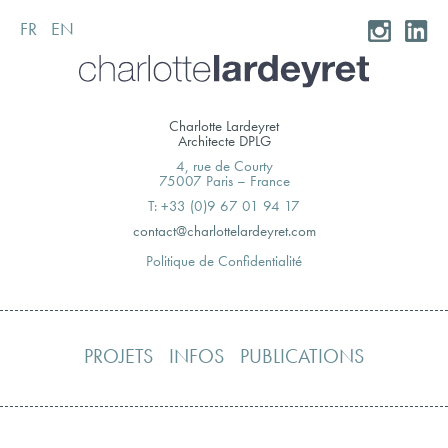
FR
EN
Skip
to
content
Charlotte Lardeyret
Architecte DPLG
4, rue de Courty
75007 Paris – France
T: +33 (0)9 67 01 94 17
moc.teryedralettolrahc@tcatnoc
Politique de Confidentialité
PROJETS
INFOS
PUBLICATIONS