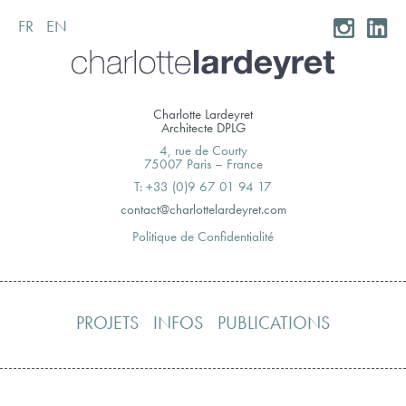
FR
EN
Skip
to
content
Charlotte Lardeyret
Architecte DPLG
4, rue de Courty
75007 Paris – France
T: +33 (0)9 67 01 94 17
moc.teryedralettolrahc@tcatnoc
Politique de Confidentialité
PROJETS
INFOS
PUBLICATIONS