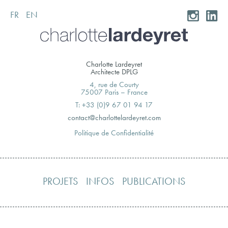
FR
EN
Skip
to
content
Charlotte Lardeyret
Architecte DPLG
4, rue de Courty
75007 Paris – France
T: +33 (0)9 67 01 94 17
moc.teryedralettolrahc@tcatnoc
Politique de Confidentialité
PROJETS
INFOS
PUBLICATIONS