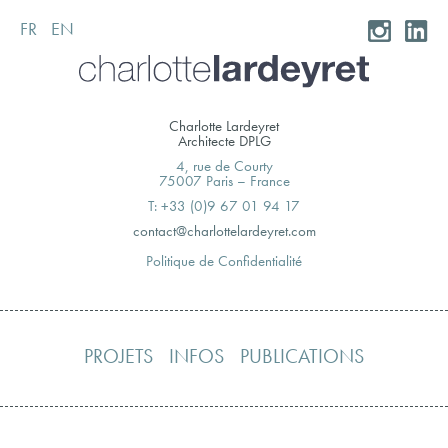
FR
EN
Skip
to
content
Charlotte Lardeyret
Architecte DPLG
4, rue de Courty
75007 Paris – France
T: +33 (0)9 67 01 94 17
moc.teryedralettolrahc@tcatnoc
Politique de Confidentialité
PROJETS
INFOS
PUBLICATIONS